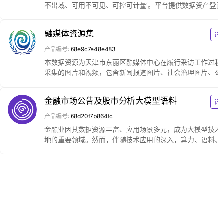
不出域、可用不可见、可控可计量’。平台提供数据资产登
与入表（标准流程与合规评估）、数据质量评估、隐私计算
数据沙箱（联邦学习、多方安全计算等）与交易结算接口
融媒体资源集
以数据+算力的组合模式对外提供服务。系统实施全生命
治理，到期自动归档/销毁，并支持与各地数据交易所互联
产品编号:
68e9c7e48e483
区块链存证与标识解析体系对接，助力区域数据要素市场
本数据资源为天津市东丽区融媒体中心在履行采访工作过
范化流通与价值实现。
采集的图片和视频，包含新闻报道图片、社会治理图片、
活动影像、人物风图像等内容，可用于舆情分析、风险预
传播效果评估及AI图像识别研究。
金融市场公告及股市分析大模型语料
产品编号:
68d20f7b864fc
金融业因其数据资源丰富、应用场景多元，成为大模型技
地的重要领域。然而，伴随技术应用的深入，算力、语料
理、监管等方面的挑战也日益凸显。